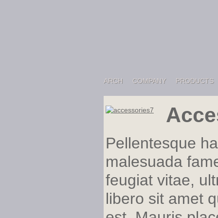
ARCH
COMPANY
PRODUCTS
Acce
Pellentesque hab
malesuada fames
feugiat vitae, u
libero sit amet 
est. Mauris plac